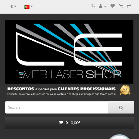
€
0
- 0,00€