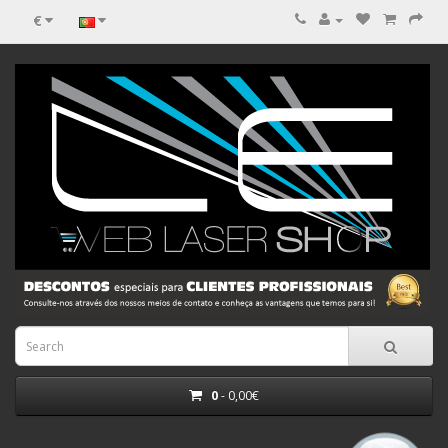
€
0
- 0,00€