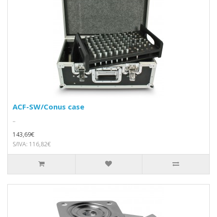
ACF-SW/Conus case
..
143,69€
S/IVA: 116,82€