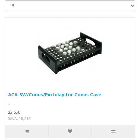
ACA-SW/Conus/Pin Inlay for Conus Case
..
22,65€
S/IVA: 18,41€