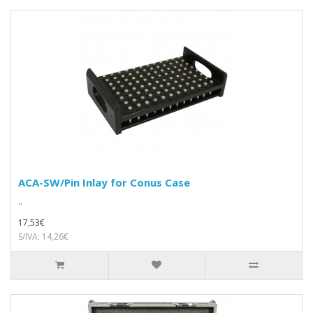
ACA-SW/Pin Inlay for Conus Case
..
17,53€
S/IVA: 14,26€