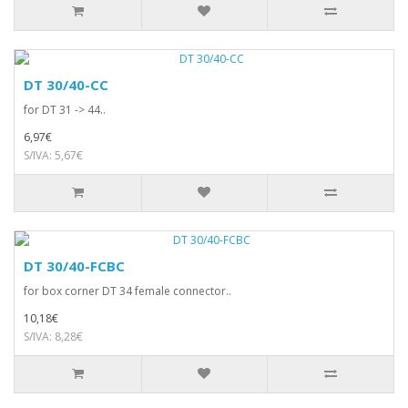
DT 30/40-CC
for DT 31 -> 44..
6,97€
S/IVA: 5,67€
DT 30/40-FCBC
for box corner DT 34 female connector..
10,18€
S/IVA: 8,28€